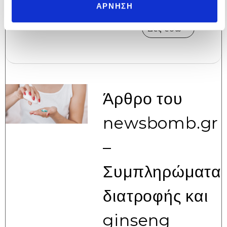
ώστε να κάνετε
ΑΡΝΗΣΗ
Δες εδώ >
Άρθρο του
newsbomb.gr
–
Συμπληρώματα
διατροφής και
ginseng