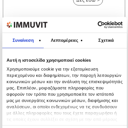
Δες εδώ >
Άρθρο του
Συναίνεση
Λεπτομέρειες
Σχετικά
jenny.gr
Αυτή η ιστοσελίδα χρησιμοποιεί cookies
– Πώς θα
Χρησιμοποιούμε cookie για την εξατομίκευση
περιεχομένου και διαφημίσεων, την παροχή λειτουργιών
κάνετε τον
κοινωνικών μέσων και την ανάλυση της επισκεψιμότητάς
μας. Επιπλέον, μοιραζόμαστε πληροφορίες που
οργανισμό
αφορούν τον τρόπο που χρησιμοποιείτε τον ιστότοπό
μας με συνεργάτες κοινωνικών μέσων, διαφήμισης και
σας πιο
αναλύσεων, οι οποίοι ενδεχομένως να τις συνδυάσουν
με άλλες πληροφορίες που τους έχετε παραχωρήσει ή
δυνατό με
τις οποίες έχουν συλλέξει σε σχέση με την από μέρους
σας χρήση των υπηρεσιών τους.