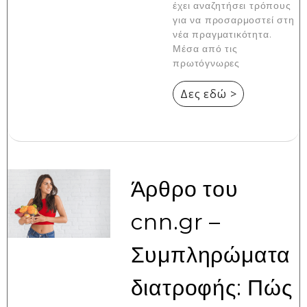
έχει αναζητήσει τρόπους
για να προσαρμοστεί στη
νέα πραγματικότητα.
Μέσα από τις
πρωτόγνωρες
Δες εδώ >
Άρθρο του
cnn.gr –
Συμπληρώματα
διατροφής: Πώς