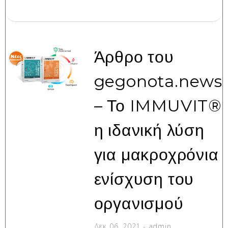
Άρθρο του
gegonota.news
– Το IMMUVIT®
η ιδανική λύση
για μακροχρόνια
ενίσχυση του
οργανισμού
Δεκ 06, 2021
-
admin