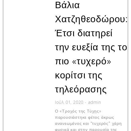
Βάλια
Χατζηθεοδώρου:
Έτσι διατηρεί
την ευεξία της το
πιο «τυχερό»
κορίτσι της
τηλεόρασης
Ιούλ 01, 2020
-
admin
Ο «Τροχός της Τύχης»
παρουσιάστηκε φέτος άκρως
ανανεωμένος και “τυχερός” χάρη
φυσικά και στην παρουσία της