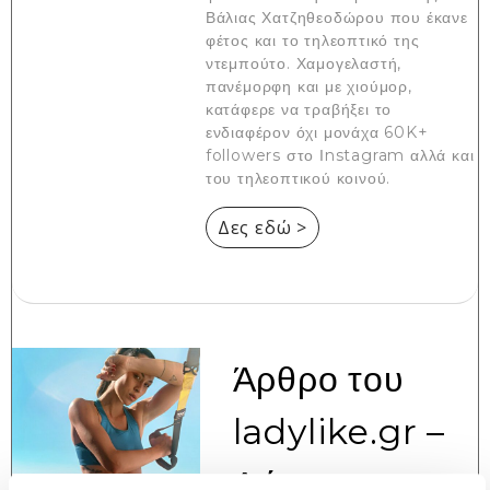
Βάλιας Χατζηθεοδώρου που έκανε
φέτος και το τηλεοπτικό της
ντεμπούτο. Χαμογελαστή,
πανέμορφη και με χιούμορ,
κατάφερε να τραβήξει το
ενδιαφέρον όχι μονάχα 60K+
followers στο Ιnstagram αλλά και
του τηλεοπτικού κοινού.
Δες εδώ >
Άρθρο του
ladylike.gr –
Δώρα