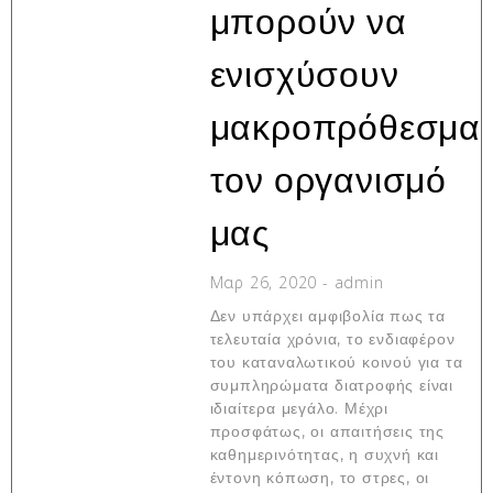
μπορούν να
ενισχύσουν
μακροπρόθεσμα
τον οργανισμό
μας
Μαρ 26, 2020
-
admin
Δεν υπάρχει αμφιβολία πως τα
τελευταία χρόνια, το ενδιαφέρον
του καταναλωτικού κοινού για τα
συμπληρώματα διατροφής είναι
ιδιαίτερα μεγάλο. Μέχρι
προσφάτως, οι απαιτήσεις της
καθημερινότητας, η συχνή και
έντονη κόπωση, το στρες, οι