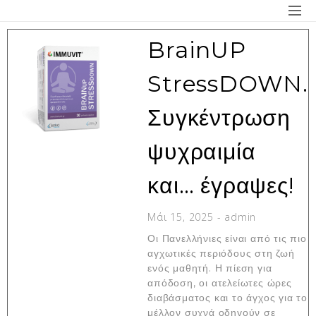
BrainUP
StressDOWN.
Συγκέντρωση
ψυχραιμία
και… έγραψες!
Μάι 15, 2025
-
admin
Οι Πανελλήνιες είναι από τις πιο
αγχωτικές περιόδους στη ζωή
ενός μαθητή. Η πίεση για
απόδοση, οι ατελείωτες ώρες
διαβάσματος και το άγχος για το
μέλλον συχνά οδηγούν σε