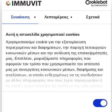
Παντέλη: Η
Συναίνεση
Λεπτομέρειες
Σχετικά
ισχυρή
γυναικεία
Αυτή η ιστοσελίδα χρησιμοποιεί cookies
Χρησιμοποιούμε cookie για την εξατομίκευση
παρουσία
περιεχομένου και διαφημίσεων, την παροχή λειτουργιών
κοινωνικών μέσων και την ανάλυση της επισκεψιμότητάς
στον χώρο του
μας. Επιπλέον, μοιραζόμαστε πληροφορίες που
αφορούν τον τρόπο που χρησιμοποιείτε τον ιστότοπό
sportscasting
μας με συνεργάτες κοινωνικών μέσων, διαφήμισης και
αναλύσεων, οι οποίοι ενδεχομένως να τις συνδυάσουν
αποκαλύπτει
με άλλες πληροφορίες που τους έχετε παραχωρήσει ή
τις οποίες έχουν συλλέξει σε σχέση με την από μέρους
σας χρήση των υπηρεσιών τους.
τις fitness
Ε
Αναγκαία
π
συνήθειές της
ι