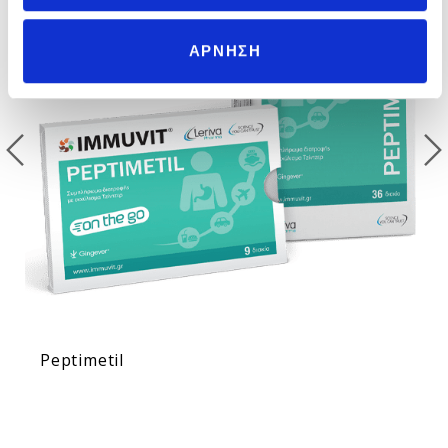
ς
ΑΡΝΗΣΗ
Peptimetil