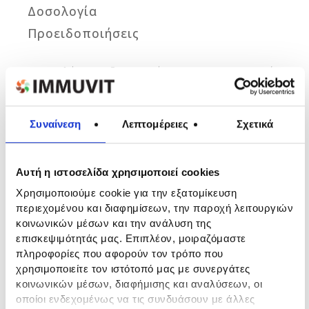
Δοσολογία
Προειδοποιήσεις
Το συμπλήρωμα διατροφής
LYCOPROST
περιέχει
μία ειδική σύνθεση για την αντιμετώπιση των
προβλημάτων του ουροποιητικού συστήματος
και την υποστήριξη των υγιών κυττάρων του
Συναίνεση
Λεπτομέρειες
Σχετικά
προστάτη. Διατηρεί τα υγιή επίπεδα ψευδαργύρου
στον προστάτη. Προάγει την ορμονική
ισορροπία. Συμβάλλει στην αντιμετώπιση των
Αυτή η ιστοσελίδα χρησιμοποιεί cookies
συμπτωμάτων της Καλοήθους Υπερπλασίας του
Χρησιμοποιούμε cookie για την εξατομίκευση
Προστάτη (ΚΥΠ) (συχνοουρία, νυκτουρία,
περιεχομένου και διαφημίσεων, την παροχή λειτουργιών
διακεκομμένη ή/και αδύναμη ροή ούρων,
κοινωνικών μέσων και την ανάλυση της
δυσκολία στην ούρηση). Συμβάλλει στην
επισκεψιμότητάς μας. Επιπλέον, μοιραζόμαστε
αναστολή της εξέλιξης της ΚΥΠ.
πληροφορίες που αφορούν τον τρόπο που
χρησιμοποιείτε τον ιστότοπό μας με συνεργάτες
κοινωνικών μέσων, διαφήμισης και αναλύσεων, οι
Lycored Nutrient Complex
οποίοι ενδεχομένως να τις συνδυάσουν με άλλες