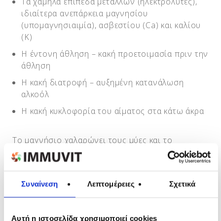
Τα χαμηλά επίπεδα μετάλλων (ηλεκτρολύτες),
ιδιαίτερα ανεπάρκεια μαγνησίου
(υπομαγνησιαιμία), ασβεστίου (Ca) και καλίου
(Κ)
Η έντονη άθληση – κακή προετοιμασία πριν την
άθληση
Η κακή διατροφή – αυξημένη κατανάλωση
αλκοόλ
Η κακή κυκλοφορία του αίματος στα κάτω άκρα
Το μαγνήσιο χαλαρώνει τους μύες και το
ασβέστιο τούς συσπά. Το μαγνήσιο επιτρέπει
μόνο μία μικρή (αλλά απαραίτητη) ποσότητα
ασβεστίου να εισέλθει σε ένα κύτταρο, και στη
Συναίνεση
Λεπτομέρειες
Σχετικά
συνέχεια το οδηγεί έξω από αυτό. Όταν όμως
παρεμποδιστεί αυτή η διαδικασία, οι
περισσότεροι άνθρωποι βιώνουν τις επιπτώσεις
Αυτή η ιστοσελίδα χρησιμοποιεί cookies