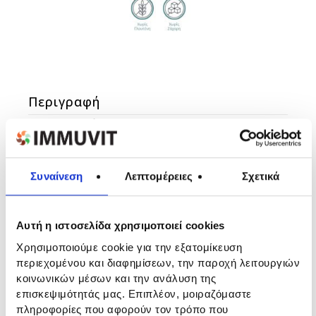
Περιγραφή
Συστατικά
Δοσολογία
Προειδοποιήσεις
Συναίνεση
Λεπτομέρειες
Σχετικά
Το IMMUVIT OMEGA 3 είναι ένα συμπλήρωμα
διατροφής με ιχθυέλαιο πλούσιο σε ωμέγα 3
Αυτή η ιστοσελίδα χρησιμοποιεί cookies
λιπαρά οξέα. Το έλαιο EPAX® που περιέχει
Χρησιμοποιούμε cookie για την εξατομίκευση
προέρχεται από τη Νορβηγία και είναι
περιεχομένου και διαφημίσεων, την παροχή λειτουργιών
πιστοποιημένο από διεθνείς οργανισμούς για
κοινωνικών μέσων και την ανάλυση της
την υψηλή του ποιότητα, αγνότητα,
επισκεψιμότητάς μας. Επιπλέον, μοιραζόμαστε
αποτελεσματικότητα και ασφάλεια. Χάρη στην
πληροφορίες που αφορούν τον τρόπο που