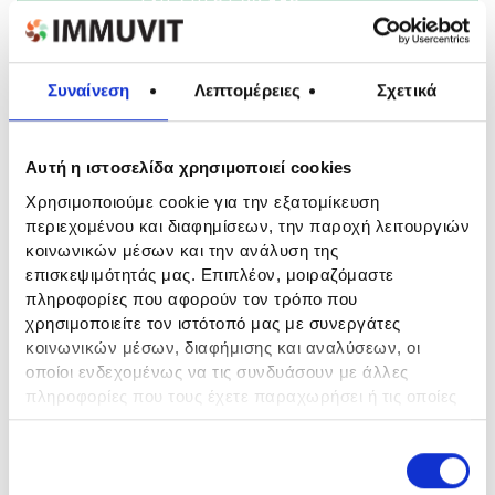
+30 210 61 99 886
info@leriva.com
Συναίνεση
Λεπτομέρειες
Σχετικά
Αυτή η ιστοσελίδα χρησιμοποιεί cookies
- Πολιτική απορρήτου
Χρησιμοποιούμε cookie για την εξατομίκευση
περιεχομένου και διαφημίσεων, την παροχή λειτουργιών
κοινωνικών μέσων και την ανάλυση της
επισκεψιμότητάς μας. Επιπλέον, μοιραζόμαστε
πληροφορίες που αφορούν τον τρόπο που
χρησιμοποιείτε τον ιστότοπό μας με συνεργάτες
Φόρμα Επικοινωνίας
κοινωνικών μέσων, διαφήμισης και αναλύσεων, οι
οποίοι ενδεχομένως να τις συνδυάσουν με άλλες
Πείτε μας πώς μπορούμε να σας εξυπηρετήσουμε
πληροφορίες που τους έχετε παραχωρήσει ή τις οποίες
έχουν συλλέξει σε σχέση με την από μέρους σας χρήση
των υπηρεσιών τους.
Ε
Αναγκαία
π