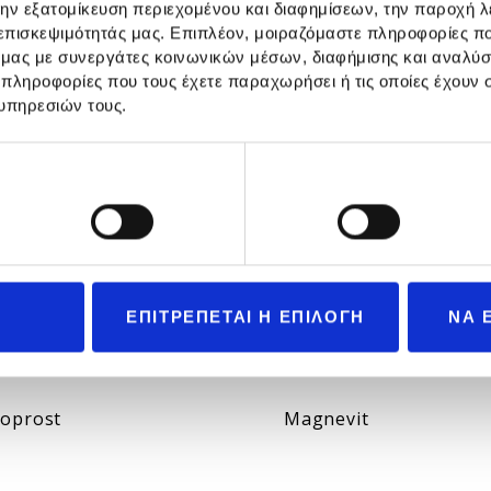
την εξατομίκευση περιεχομένου και διαφημίσεων, την παροχή 
rbs & Honey Syrup
Herbs & Propolis Spra
 επισκεψιμότητάς μας. Επιπλέον, μοιραζόμαστε πληροφορίες π
ό μας με συνεργάτες κοινωνικών μέσων, διαφήμισης και αναλύσ
 πληροφορίες που τους έχετε παραχωρήσει ή τις οποίες έχουν σ
υπηρεσιών τους.
Προτιμήσεις
Στατιστικά
ΕΠΙΤΡΕΠΕΤΑΙ Η ΕΠΙΛΟΓΗ
ΝΑ 
coprost
Magnevit