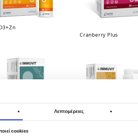
D3+Zn
Cranberry Plus
Λεπτομέρειες
οιεί cookies