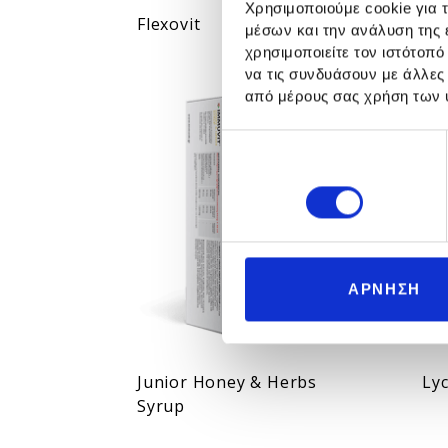
Χρησιμοποιούμε cookie για 
Flexovit
He
μέσων και την ανάλυση της
χρησιμοποιείτε τον ιστότοπ
να τις συνδυάσουν με άλλες
από μέρους σας χρήση των 
Ε
π
Αναγκαία
ι
λ
ο
γ
ή
ΑΡΝΗΣΗ
σ
υ
γ
κ
Junior Honey & Herbs
Ly
α
Syrup
τ
ά