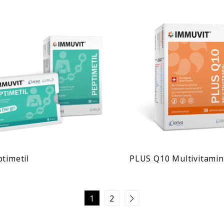
timetil
PLUS Q10 Multivitamin
1
2