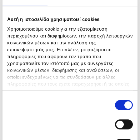
Αυτή η ιστοσελίδα χρησιμοποιεί cookies
Χρησιμοποιούμε cookie για την εξατομίκευση
περιεχομένου και διαφημίσεων, την παροχή λειτουργιών
κοινωνικών μέσων και την ανάλυση της
επισκεψιμότητάς μας. Επιπλέον, μοιραζόμαστε
πληροφορίες που αφορούν τον τρόπο που
χρησιμοποιείτε τον ιστότοπό μας με συνεργάτες
PLUS Q10 Multivitamin
κοινωνικών μέσων, διαφήμισης και αναλύσεων, οι
οποίοι ενδεχομένως να τις συνδυάσουν με άλλες
πληροφορίες που τους έχετε παραχωρήσει ή τις οποίες
έχουν συλλέξει σε σχέση με την από μέρους σας χρήση
των υπηρεσιών τους.
Ε
Αναγκαία
π
ι
λ
Προτιμήσεις
ο
γ
ή