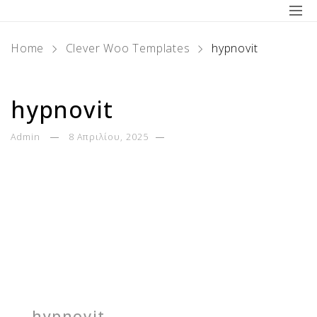
Home
Clever Woo Templates
hypnovit
hypnovit
Admin
8 Απριλίου, 2025
hypnovit