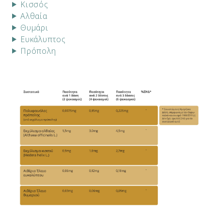
Κισσός
Αλθαία
Θυμάρι
Ευκάλυπτος
Πρόπολη